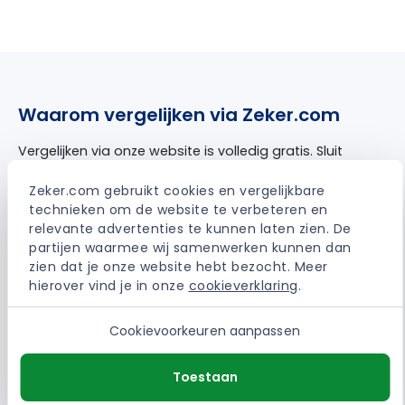
Waarom vergelijken via Zeker.com
Vergelijken via onze website is volledig gratis. Sluit
je via ons een verzekering of energiecontract af,
dan ontvangen wij een vergoeding van de
Zeker.com gebruikt cookies en vergelijkbare 
aanbieder. Jij betaalt daardoor niet extra. Dit is
technieken om de website te verbeteren en 
altijd een vaste vergoeding waardoor het 100%
relevante advertenties te kunnen laten zien. De 
onafhankelijk blijft.
partijen waarmee wij samenwerken kunnen dan 
zien dat je onze website hebt bezocht. Meer 
Sinds 2002 helpen wij mensen dagelijks met het
hierover vind je in onze 
cookieverklaring
.
besparen op de vaste lasten. Het is onze missie
om voor iedereen de beste deals te verzamelen
Cookievoorkeuren aanpassen
waardoor bespaard of verbeterd kan worden.
Toestaan
> Meer over Zeker.com