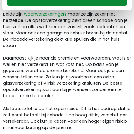
Als eerste let je goed op de dekking. Een opstalverzekering
wordt nog wel eens verwart met de inboedelverzekering.
Beide zijn
woonverzekeringen
, maar ze zijn zeker niet
hetzelfde. De opstalverzekering dekt alleen schade aan je
huis zelf en alles wat hier aan vastzit, zoals de keuken en
vloer. Maar ook een garage en schuur horen bij de opstal.
De inboedelverzekering dekt alle spullen die in het huis
staan.
Daarnaast kijk je naar de premie en voorwaarden. Wat is er
wel en niet verzekerd. En wat kost het. Op basis van je
gegevens wordt de premie berekend. Maar ook je eigen
wensen tellen mee. Zo kun je bijvoorbeeld een extra
glasverzekering of Allrisk verzekering afsluiten. De beste
opstalverzekering sluit aan bij je wensen, zonder een te
hoge premie te betalen.
Als laatste let je op het eigen risico. Dit is het bedrag dat je
zelf eerst betaalt bij schade. Hoe hoog dit is, verschilt per
verzekeraar. Ook kun je kiezen voor een hoger eigen risico
in ruil voor korting op de premie.