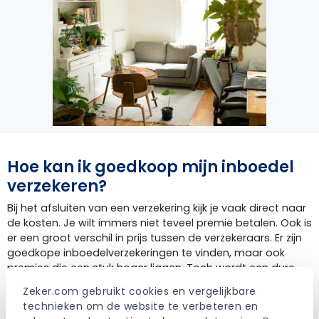
Hoe kan ik goedkoop mijn inboedel
verzekeren?
Bij het afsluiten van een verzekering kijk je vaak direct naar
de kosten. Je wilt immers niet teveel premie betalen. Ook is
er een groot verschil in prijs tussen de verzekeraars. Er zijn
goedkope inboedelverzekeringen te vinden, maar ook
premies die een stuk hoger liggen. Toch wordt een dure
verzekering lang niet altijd verklaard door betere
Zeker.com gebruikt cookies en vergelijkbare 
voorwaarden. De goedkoopste inboedelverzekering kan
technieken om de website te verbeteren en 
een prima keuze zijn. Het loont daarom al snel om te kijken