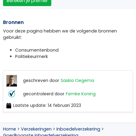
Bereken je premie
Bronnen
Voor deze pagina hebben we de volgende bronnen
gebruikt:
Consumentenbond
Politiekeurmerk
geschreven door
Saskia Oegema
Saskia
gecontroleerd door
Femke Koning
Oegema
Laatste update: 14 februari 2023
Femke
Koning
Home
>
Verzekeringen
>
Inboedelverzekering
>
Goedkoopste inboedelverzekering