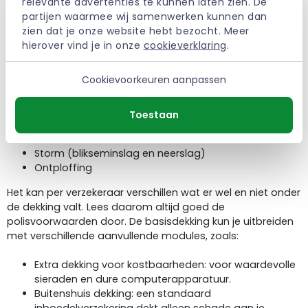
relevante advertenties te kunnen laten zien. De 
waar en hoe je je inboedel goedkoop kunt verzekeren. Je
partijen waarmee wij samenwerken kunnen dan 
kunt een inboedelverzekering afsluiten bij vrijwel iedere
zien dat je onze website hebt bezocht. Meer 
verzekeraar. Wil je je inboedel goedkoop verzekeren? Dan
hierover vind je in onze 
cookieverklaring
.
kies je voor een inboedelverzekering met alleen een
basisdekking. Dit is vaak de goedkoopste optie. Deze
Cookievoorkeuren aanpassen
verzekering dekt onder andere schade door:
Brand
Toestaan
Wateroverlast
Inbraak en diefstal
Storm (blikseminslag en neerslag)
Ontploffing
Het kan per verzekeraar verschillen wat er wel en niet onder
de dekking valt. Lees daarom altijd goed de
polisvoorwaarden door. De basisdekking kun je uitbreiden
met verschillende aanvullende modules, zoals:
Extra dekking voor kostbaarheden: voor waardevolle
sieraden en dure computerapparatuur.
Buitenshuis dekking: een standaard