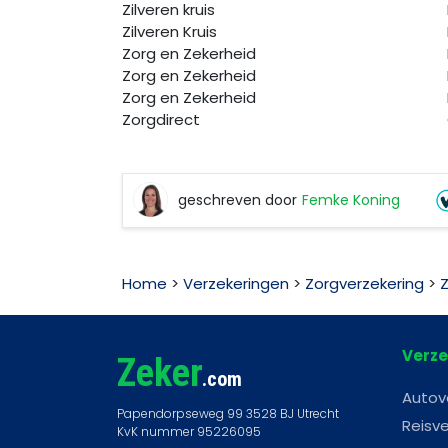
Zilveren kruis
Zilveren Kruis
Zorg en Zekerheid
Zorg en Zekerheid
Zorg en Zekerheid
Zorgdirect
geschreven door
Femke Koning
Femke
Koning
Home
>
Verzekeringen
>
Zorgverzekering
>
Verze
Zeker
.com
Autov
Reisve