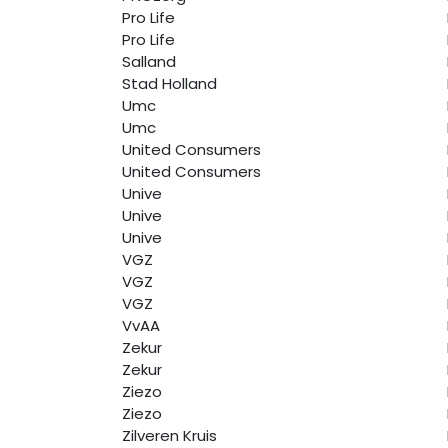
Pro Life
Pro Life
Salland
Stad Holland
Umc
Umc
United Consumers
United Consumers
Unive
Unive
Unive
VGZ
VGZ
VGZ
VvAA
Zekur
Zekur
Ziezo
Ziezo
Zilveren Kruis