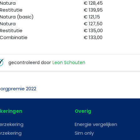
Natura
€ 128,45
Restitutie
€ 139,95
Natura (basic)
€ 121,15
Natura
€ 127,50
Restitutie
€ 135,00
Combinatie
€ 133,00
gecontroleerd door
Leon Schouten
Leon
Schouten
Zorgpremie 2022
keringen
Overig
erzekering
Energie vergelijken
rzekering
Sim only