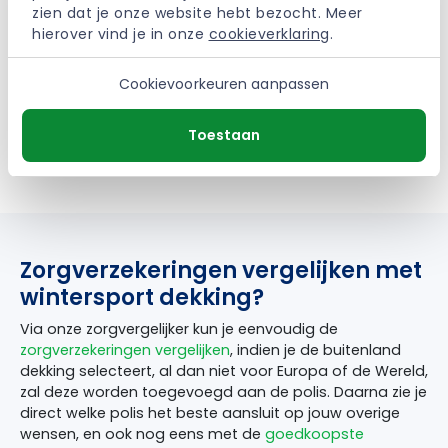
zien dat je onze website hebt bezocht. Meer 
hierover vind je in onze 
cookieverklaring
.
Femke Koning van Zeker.com: “Let op dat je niet direct
een reisverzekering afsluit via de reisaanbieder. In veel
gevallen kun je met een betere dekking en goedkopere
Cookievoorkeuren aanpassen
polis afsluiten. Ga je vaker op vakantie, dan is het zelfs
raadzaam om een doorlopende reisverzekering af te
Toestaan
sluiten zodat je ten alle tijden een goede dekking bezit
voor de beste prijs.
Zorgverzekeringen vergelijken met
wintersport dekking?
Via onze zorgvergelijker kun je eenvoudig de
zorgverzekeringen vergelijken
, indien je de buitenland
dekking selecteert, al dan niet voor Europa of de Wereld,
zal deze worden toegevoegd aan de polis. Daarna zie je
direct welke polis het beste aansluit op jouw overige
wensen, en ook nog eens met de
goedkoopste