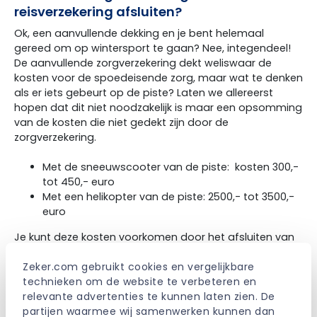
reisverzekering afsluiten?
Ok, een aanvullende dekking en je bent helemaal
gereed om op wintersport te gaan? Nee, integendeel!
De aanvullende zorgverzekering dekt weliswaar de
kosten voor de spoedeisende zorg, maar wat te denken
als er iets gebeurt op de piste? Laten we allereerst
hopen dat dit niet noodzakelijk is maar een opsomming
van de kosten die niet gedekt zijn door de
zorgverzekering.
Met de sneeuwscooter van de piste: kosten 300,-
tot 450,- euro
Met een helikopter van de piste: 2500,- tot 3500,-
euro
Je kunt deze kosten voorkomen door het afsluiten van
een
reisverzekering
met wintersport dekking! Let op dit
Zeker.com gebruikt cookies en vergelijkbare 
laatste is belangrijk anders worden deze kosten niet
technieken om de website te verbeteren en 
vergoedt. Het voordeel van de reisverzekering is dat je
relevante advertenties te kunnen laten zien. De 
bagage en in sommige gevallen je materiaal ook nog
partijen waarmee wij samenwerken kunnen dan 
gedekt is tijdens een ongeval.