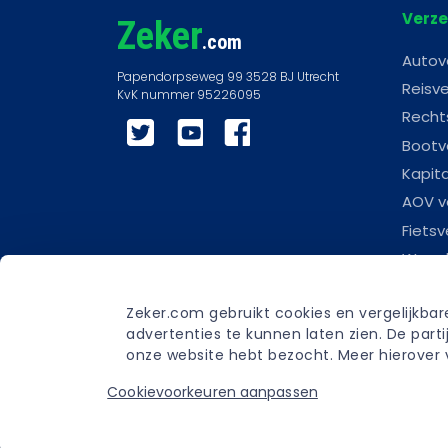
Verze
Zeker
.com
Autov
Reisve
Recht
Twitter
YouTube
Facebook
Bootv
Kapit
AOV v
Fietsv
Woonl
Scoot
Zeker.com gebruikt cookies en vergelijkba
Carav
advertenties te kunnen laten zien. De par
Begra
onze website hebt bezocht. Meer hierover v
Cookievoorkeuren aanpassen
Privacybeleid
Privacyverklaring
Gebru