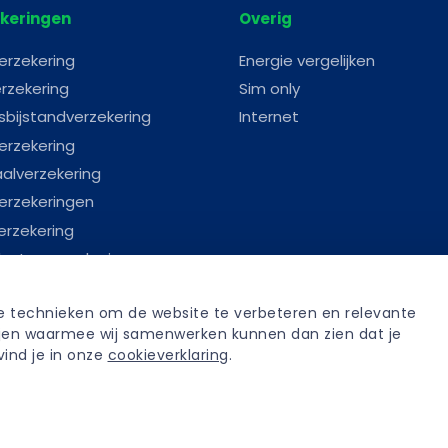
keringen
Overig
erzekering
Energie vergelijken
rzekering
Sim only
sbijstandverzekering
Internet
erzekering
aalverzekering
erzekeringen
erzekering
astenverzekering
erverzekering
re technieken om de website te verbeteren en relevante 
anverzekering
tijen waarmee wij samenwerken kunnen dan zien dat je 
fenisverzekering
ind je in onze 
cookieverklaring
.
iksvoorwaarden
Sitemap