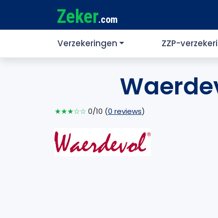
Zeker
.com
Verzekeringen
ZZP-verzeker
Waerdev
★★★☆☆
0/10 (
0 reviews
)