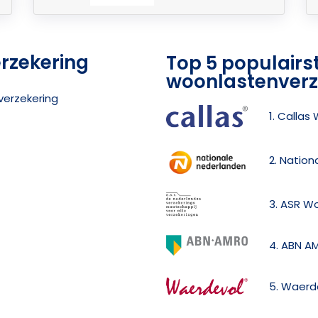
rzekering
Top 5 populairs
woonlastenverz
verzekering
1. Calla
2. Natio
3. ASR W
4. ABN A
5. Waerd