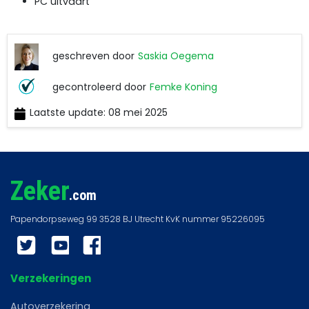
PC uitvaart
geschreven door
Saskia Oegema
Saskia
gecontroleerd door
Femke Koning
Oegema
Laatste update: 08 mei 2025
Femke
Koning
Zeker
.com
Twitter
YouTube
Facebook
Verzekeringen
Autoverzekering