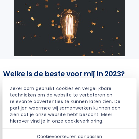
Welke is de beste voor mij in 2023?
Wat de beste uitvaartverzekering is, bepaal je voor een
Zeker.com gebruikt cookies en vergelijkbare 
groot deel zelf. Je kunt de verzekering compleet naar
technieken om de website te verbeteren en 
eigen wens invullen. Als eerste maak je een keuze uit de
relevante advertenties te kunnen laten zien. De 
dekking. Je kunt kiezen uit:
partijen waarmee wij samenwerken kunnen dan 
zien dat je onze website hebt bezocht. Meer 
Uitkering in geld (kapitaal verzekering)
hierover vind je in onze 
cookieverklaring
.
Uitkering in diensten (natura verzekering)
Een combinatie van geld en diensten
Cookievoorkeuren aanpassen