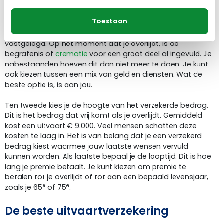
Bij een kapitaal uitvaartverzekering komt er een vast
bedrag vrij als je overlijdt. Hiermee kunnen je
Toestaan
nabestaanden zelf de begrafenis of crematie invullen. Bij
een uitkering in diensten wordt er vooraf al veel
vastgelegd. Op het moment dat je overlijdt, is de
begrafenis of
crematie
voor een groot deel al ingevuld. Je
nabestaanden hoeven dit dan niet meer te doen. Je kunt
ook kiezen tussen een mix van geld en diensten. Wat de
beste optie is, is aan jou.
Ten tweede kies je de hoogte van het verzekerde bedrag.
Dit is het bedrag dat vrij komt als je overlijdt. Gemiddeld
kost een uitvaart € 9.000. Veel mensen schatten deze
kosten te laag in. Het is van belang dat je een verzekerd
bedrag kiest waarmee jouw laatste wensen vervuld
kunnen worden. Als laatste bepaal je de looptijd. Dit is hoe
lang je premie betaalt. Je kunt kiezen om premie te
betalen tot je overlijdt of tot aan een bepaald levensjaar,
e
e
zoals je 65
of 75
.
De beste uitvaartverzekering