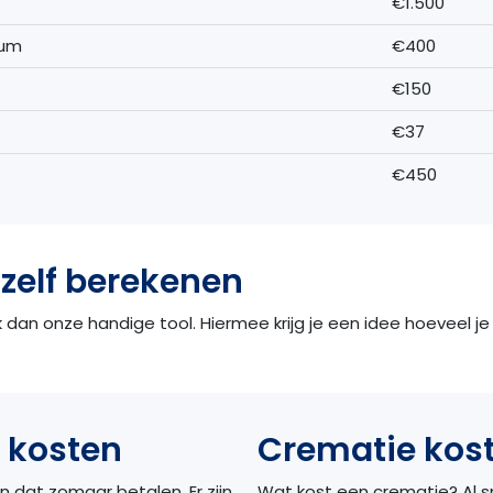
€1.500
ium
€400
€150
€37
€450
zelf berekenen
dan onze handige tool. Hiermee krijg je een idee hoeveel je 
 kosten
Crematie kost
n dat zomaar betalen. Er zijn
Wat kost een crematie? Al sn