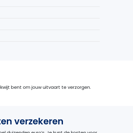
kwijt bent om jouw uitvaart te verzorgen.
en verzekeren
el duizenden euro’s. Je kunt de kosten voor