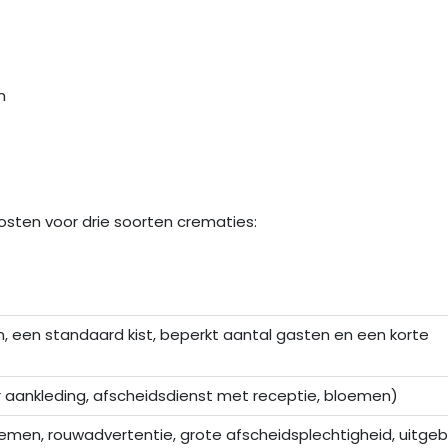
n
t
osten voor drie soorten crematies:
, een standaard kist, beperkt aantal gasten en een korte
r aankleding, afscheidsdienst met receptie, bloemen)
loemen, rouwadvertentie, grote afscheidsplechtigheid, uitge