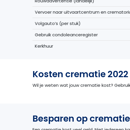
Rouwadvertentie (landelijk)
Vervoer naar uitvaartcentrum en cremator
Volgauto’s (per stuk)
Gebruik condoleanceregister
Kerkhuur
Kosten crematie 2022 
Wil je weten wat jouw crematie kost? Gebruik 
Besparen op crematie
Een crematie kost veel geld. Niet iedereen ka