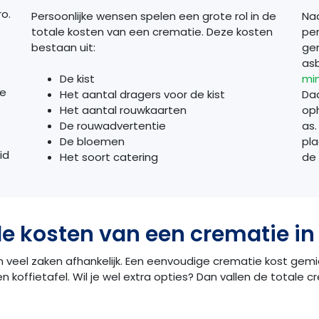
ro.
Persoonlijke wensen spelen een grote rol in de
Naa
totale kosten van een crematie. Deze kosten
per
bestaan uit:
gem
asb
mi
De kist
ne
Da
Het aantal dragers voor de kist
oph
Het aantal rouwkaarten
as.
De rouwadvertentie
pla
De bloemen
id
de 
Het soort catering
e kosten van een crematie in
 veel zaken afhankelijk. Een eenvoudige crematie kost gemidd
en koffietafel. Wil je wel extra opties? Dan vallen de totale