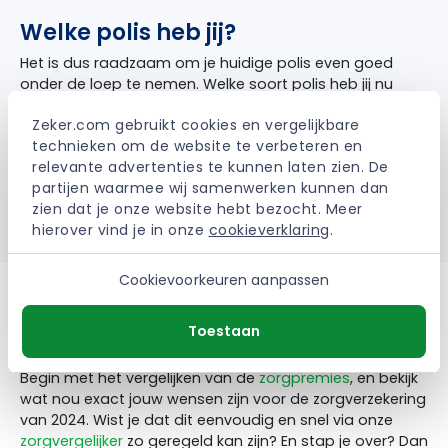
Welke polis heb jij?
Het is dus raadzaam om je huidige polis even goed
onder de loep te nemen. Welke soort polis heb jij nu
eigenlijk? Heb jij nog steeds een restitutiepolis? Dan kan
Zeker.com gebruikt cookies en vergelijkbare 
het zijn dat jij veel geld betaalt voor zaken die je niet
technieken om de website te verbeteren en 
eens gebruikt. Want ga jij naar een gecontracteerde
relevante advertenties te kunnen laten zien. De 
zorgaanbieder? Dan kan het je dus al tientallen euro’s
partijen waarmee wij samenwerken kunnen dan 
per maand schelen als jij een switch maakt naar een
zien dat je onze website hebt bezocht. Meer 
combinatiepolis.
hierover vind je in onze 
cookieverklaring
.
Cookievoorkeuren aanpassen
Wil jij weten welke polis het beste
Toestaan
bij je past?
Begin met het vergelijken van de
zorgpremies
, en bekijk
wat nou exact jouw wensen zijn voor de zorgverzekering
van 2024. Wist je dat dit eenvoudig en snel via onze
zorgvergelijker
zo geregeld kan zijn? En stap je over? Dan