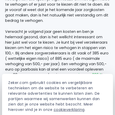
te verhogen of er juist voor te kiezen dit niet te doen. Als
je vooraf al weet dat je het komende jaar zorgkosten
gaat maken, dan is het natuurlijk niet verstandig om dit
bedrag te verhogen.
Verwacht je volgend jaar geen kosten en ben je
helemaal gezond, dan is het wellicht interessant om
hier juist wel voor te kiezen. Je kunt bij veel verzekeraars
kiezen om het eigen risico te verhogen in stappen van
100,-. Bij andere zorgverzekeraars is dit vaak of 385 euro
( wettelijke eigen risico) of 885 euro ( de maximale
verhoging van 500,- per jaar). Een verhoging van 500,-
euro op jaarbasis kan al snel een voordeel opleveren
van 30 euro per maand op je
zorgpremie voor 2024
!
Zeker.com gebruikt cookies en vergelijkbare 
Ben je samen met een partner, en verhoog je allebei het
technieken om de website te verbeteren en 
eigen risico, dan bespaar je in veel gevallen al 500,-
relevante advertenties te kunnen laten zien. De 
euro per jaar. Mocht een van beide iets overkomen, dan
partijen waarmee wij samenwerken kunnen dan 
speel je dus nog quitte op het bedrag dat je terugkrijgt
zien dat je onze website hebt bezocht. Meer 
als korting op de zorgpremie.
hierover vind je in onze 
cookieverklaring
.