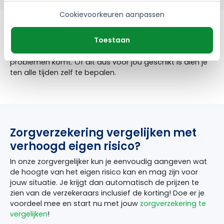
Cookievoorkeuren aanpassen
Let op, het is verstandig om ten alle tijden een financiële
Toestaan
buffer aan te houden. Zodat als je deze kosten wel
maakt door onvoorziene omstandigheden je niet in de
problemen komt. Of dit dus voor jou geschikt is dien je
ten alle tijden zelf te bepalen.
Zorgverzekering vergelijken met
verhoogd eigen risico?
In onze zorgvergelijker kun je eenvoudig aangeven wat
de hoogte van het eigen risico kan en mag zijn voor
jouw situatie. Je krijgt dan automatisch de prijzen te
zien van de verzekeraars inclusief de korting! Doe er je
voordeel mee en start nu met jouw
zorgverzekering te
vergelijken
!