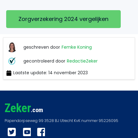
Zorgverzekering 2024 vergelijken
geschreven door
Femke Koning
Femke
gecontroleerd door
RedactieZeker
Koning
Laatste update: 14 november 2023
RedactieZeker
Zeker
.com
Twitter
YouTube
Facebook