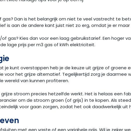
f gas? Dan is het belangrijk om niet te veel vastrecht te bet
f is aan de andere kant juist niet zo erg, omdat je er maar r
 en/of gas? Kies dan voor een laag gebruikstarief. Een hoger 
 de lage prijs per m3 gas of kWh elektriciteit.
gie
at je kunt overstappen heb je de keuze uit grijze of groene 
e voor het grijze alternatief. Tegelijkertijd zorg je daarm
 de wereld van kunnen profiteren.
rijze stroom precies hetzelfde werkt. Het is helaas een fabe
verancier om de stroom groen (of grijs) in te kopen. Als st
iteindelijk voor gaan zorgen, zodat het ook daadwerkelijk ui
ieven
fsluiten met een vaste of een variabele prijs. Wil je zeker w