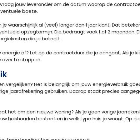
? Vraag jouw leverancier om de datum waarop de contractpe
eventuele boete.
e waarschijnlijk al (veel) langer dan 1 jaar klant. Dat bete
entuele opzegtermijn. Die bedraagt vaak 1 of 2 maanden. Da
giekosten die je betaalt.
w energie af? Let op de contractduur die je aangaat. Als je ki
e over te stappen.
ik
en vergelijken? Het is belangrijk om jouw energieverbruik goe
ige jaarafrekening gebruiken. Daarop staat precies aangeg
aat het om een nieuwe woning? Als je geen vorige jaarrekeni
w huishouden bestaat en in welk type huis je woont. Op die m
n twee handige tips voor je op een rij: