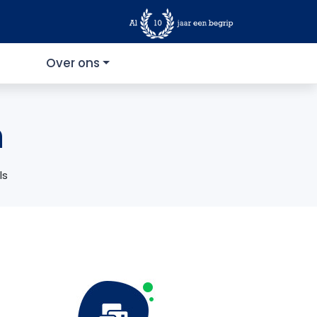
Over ons
n
ls