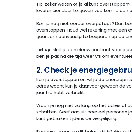
Tip: zeker weten of je al kunt overstappen
leverancier door te geven voorkom je een 
Ben je nog niet eerder overgetapt? Dan ben j
overstappen. Houd wel rekening met een ev
gaan, om eenvoudig te besparen op de ener
Let op
: sluit je een nieuw contract voor jou
ben je pas na die tijd weer vrij om eventuel
2. Check je energiegebru
Kun je overstappen en wil je de energieprijz
adres woont kun je daarvoor gewoon de vor
jaar tijd hebt verbruikt.
Woon je nog niet zo lang op het adres of g
schatten. Geef aan uit hoeveel personen jou
kunt gebruiken tijdens de vergelijking.
Benieuwd waarom dit belangrijk is? We zette