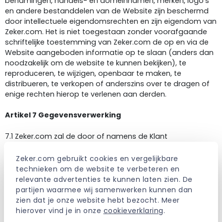
benamingen, handels- en domeinnamen, merken, logo’s
en andere bestanddelen van de Website zijn beschermd
door intellectuele eigendomsrechten en zijn eigendom van
Zeker.com. Het is niet toegestaan zonder voorafgaande
schriftelijke toestemming van Zeker.com de op en via de
Website aangeboden informatie op te slaan (anders dan
noodzakelijk om de website te kunnen bekijken), te
reproduceren, te wijzigen, openbaar te maken, te
distribueren, te verkopen of anderszins over te dragen of
enige rechten hierop te verlenen aan derden.
Artikel 7 Gegevensverwerking
7.1 Zeker.com zal de door of namens de Klant
aangeleverde gegevens en informatie behandelen
conform het gestelde in de Algemene Verordening
Zeker.com gebruikt cookies en vergelijkbare 
Gegevensbescherming (AVG). Voor meer informatie over
technieken om de website te verbeteren en 
gegevensverwerking binnen Zeker.com verwijzen wij u
relevante advertenties te kunnen laten zien. De 
graag door naar onze privacy verklaring.
partijen waarmee wij samenwerken kunnen dan 
zien dat je onze website hebt bezocht. Meer 
7.2 Zeker.com verwerkt uitsluitend de persoonsgegevens
hierover vind je in onze 
cookieverklaring
.
die voor de uitvoering van de Bemiddelingsovereenkomst