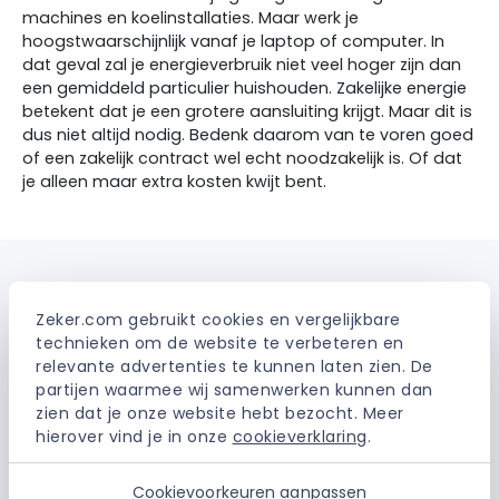
machines en koelinstallaties. Maar werk je
hoogstwaarschijnlijk vanaf je laptop of computer. In
dat geval zal je energieverbruik niet veel hoger zijn dan
een gemiddeld particulier huishouden. Zakelijke energie
betekent dat je een grotere aansluiting krijgt. Maar dit is
dus niet altijd nodig. Bedenk daarom van te voren goed
of een zakelijk contract wel echt noodzakelijk is. Of dat
je alleen maar extra kosten kwijt bent.
Zakelijke energie op privé adres
Zeker.com gebruikt cookies en vergelijkbare 
volgens ACM
technieken om de website te verbeteren en 
relevante advertenties te kunnen laten zien. De 
De
Autoriteit Consument & Markt
(ACM) zegt dat
partijen waarmee wij samenwerken kunnen dan 
energiebedrijven moeten stoppen met het telefonisch
zien dat je onze website hebt bezocht. Meer 
verleiden van zzp’ers. Zakelijke energiecontracten
hierover vind je in onze 
cookieverklaring
.
worden aan de man gebracht met mooie
aanbiedingen
. Terwijl de ondernemer in de praktijk met
een zakelijk contract op het woonadres vaak juist
Cookievoorkeuren aanpassen