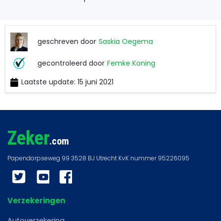
geschreven door
Saskia Oegema
Saskia
gecontroleerd door
Femke Koning
Oegema
Laatste update: 15 juni 2021
Femke
Koning
Zeker
.com
Twitter
YouTube
Facebook
Verzekeringen
Autoverzekering