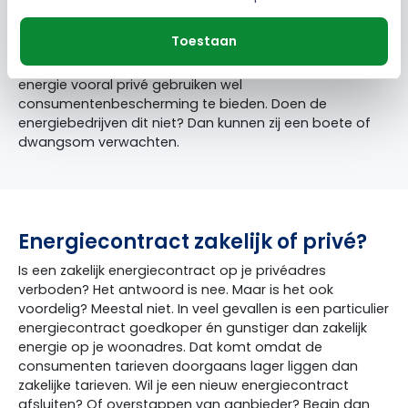
duurder uit is. Bovendien ben je met een zakelijk
contract minder goed beschermd. Zo geldt er voor
Toestaan
zakelijke energie een veel hogere opzegvergoeding. In
een
bericht
riep de ACM op om ondernemers die
energie vooral privé gebruiken wel
consumentenbescherming te bieden. Doen de
energiebedrijven dit niet? Dan kunnen zij een boete of
dwangsom verwachten.
Energiecontract zakelijk of privé?
Is een zakelijk energiecontract op je privéadres
verboden? Het antwoord is nee. Maar is het ook
voordelig? Meestal niet. In veel gevallen is een particulier
energiecontract goedkoper én gunstiger dan zakelijk
energie op je woonadres. Dat komt omdat de
consumenten tarieven doorgaans lager liggen dan
zakelijke tarieven. Wil je een nieuw energiecontract
afsluiten? Of overstappen van aanbieder? Begin dan