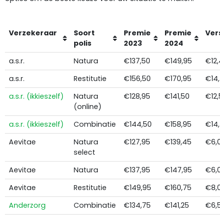
Verzekeraar
Soort
Premie
Premie
Ver
polis
2023
2024
a.s.r.
Natura
€137,50
€149,95
€12
a.s.r.
Restitutie
€156,50
€170,95
€14
a.s.r. (ikkieszelf)
Natura
€128,95
€141,50
€12,
(online)
a.s.r. (ikkieszelf)
Combinatie
€144,50
€158,95
€14
Aevitae
Natura
€127,95
€139,45
€6,
select
Aevitae
Natura
€137,95
€147,95
€6,
Aevitae
Restitutie
€149,95
€160,75
€8,
Anderzorg
Combinatie
€134,75
€141,25
€6,