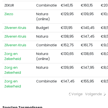
ZEKUR
Combinatie
€140,15
€160,15
€20
Ziezo
Natura
€129,95
€139,95
€10
(online)
Zilveren Kruis
Budget
€131,95
€140,45
€8,
Zilveren Kruis
Natura
€138,95
€147,45
€8,
Zilveren Kruis
Combinatie
€152,75
€161,75
€9,
Zorg en
Natura
€130,65
€138,65
€8,
Zekerheid
(online)
Zorg en
Natura
€139,95
€147,95
€8,
Zekerheid
Zorg en
Combinatie
€147,45
€155,95
€8,
Zekerheid
Vorige
Volgende
Soorten Zorgpolissen