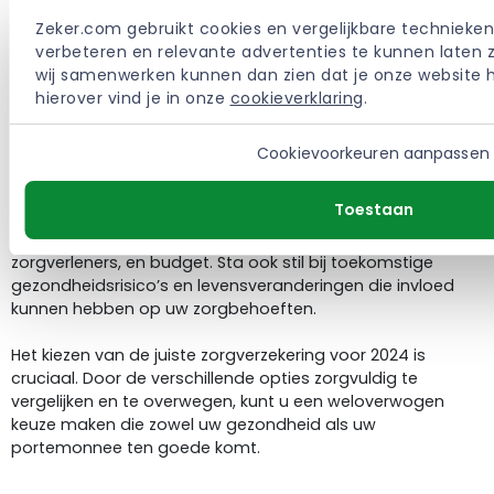
Zeker.com gebruikt cookies en vergelijkbare technieken
Hoe zorgverzekeringen te Vergelijken
verbeteren en relevante advertenties te kunnen laten z
Het vergelijken van zorgverzekeringen kan een uitdaging
wij samenwerken kunnen dan zien dat je onze website h
zijn. Begin met het bepalen van uw zorgbehoeften, vergelijk
hierover vind je in onze 
cookieverklaring
.
vervolgens de premies, dekking, en voorwaarden van
verschillende verzekeraars. Vergelijkers, zoals die op
Zeker.com, kunnen dit proces aanzienlijk vereenvoudigen.
Cookievoorkeuren aanpassen
Tips voor het kiezen van de juiste zorgverzekering
Toestaan
Bij het kiezen van een zorgverzekering, overweeg uw
persoonlijke gezondheidssituatie, voorkeur voor
zorgverleners, en budget. Sta ook stil bij toekomstige
gezondheidsrisico’s en levensveranderingen die invloed
kunnen hebben op uw zorgbehoeften.
Het kiezen van de juiste zorgverzekering voor 2024 is
cruciaal. Door de verschillende opties zorgvuldig te
vergelijken en te overwegen, kunt u een weloverwogen
keuze maken die zowel uw gezondheid als uw
portemonnee ten goede komt.