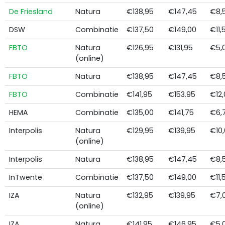
De Friesland
Natura
€138,95
€147,45
€8,
DSW
Combinatie
€137,50
€149,00
€11,
FBTO
Natura
€126,95
€131,95
€5,
(online)
FBTO
Natura
€138,95
€147,45
€8,
FBTO
Combinatie
€141,95
€153.95
€12,
HEMA
Combinatie
€135,00
€141,75
€6,
Interpolis
Natura
€129,95
€139,95
€10
(online)
Interpolis
Natura
€138,95
€147,45
€8,
InTwente
Combinatie
€137,50
€149,00
€11,
IZA
Natura
€132,95
€139,95
€7,
(online)
IZA
Natura
€141,95
€146,95
€5,