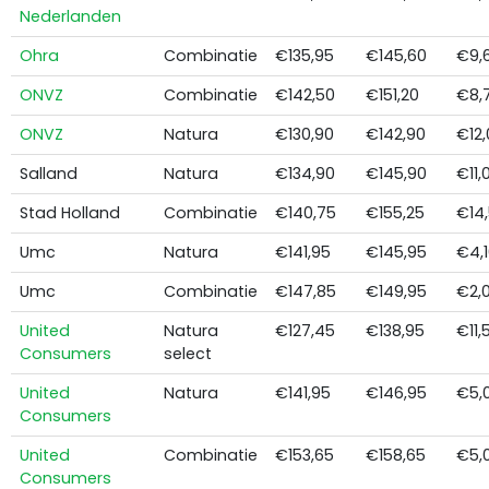
Nederlanden
Ohra
Combinatie
€135,95
€145,60
€9,
ONVZ
Combinatie
€142,50
€151,20
€8,
ONVZ
Natura
€130,90
€142,90
€12,
Salland
Natura
€134,90
€145,90
€11,
Stad Holland
Combinatie
€140,75
€155,25
€14
Umc
Natura
€141,95
€145,95
€4,1
Umc
Combinatie
€147,85
€149,95
€2,
United
Natura
€127,45
€138,95
€11,
Consumers
select
United
Natura
€141,95
€146,95
€5,
Consumers
United
Combinatie
€153,65
€158,65
€5,
Consumers