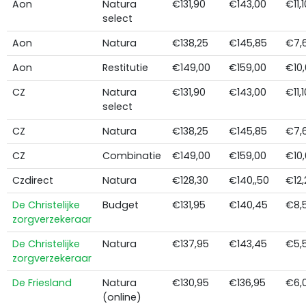
Aon
Natura
€131,90
€143,00
€11,1
select
Aon
Natura
€138,25
€145,85
€7,
Aon
Restitutie
€149,00
€159,00
€10
CZ
Natura
€131,90
€143,00
€11,1
select
CZ
Natura
€138,25
€145,85
€7,
CZ
Combinatie
€149,00
€159,00
€10
Czdirect
Natura
€128,30
€140,,50
€12,
De Christelijke
Budget
€131,95
€140,45
€8,
zorgverzekeraar
De Christelijke
Natura
€137,95
€143,45
€5,
zorgverzekeraar
De Friesland
Natura
€130,95
€136,95
€6,
(online)