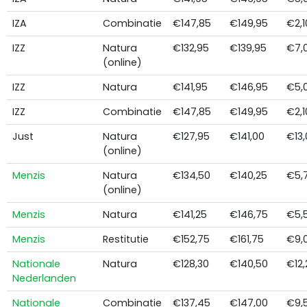
IZA
Combinatie
€147,85
€149,95
€2,1
IZZ
Natura
€132,95
€139,95
€7,
(online)
IZZ
Natura
€141,95
€146,95
€5,
IZZ
Combinatie
€147,85
€149,95
€2,1
Just
Natura
€127,95
€141,00
€13,
(online)
Menzis
Natura
€134,50
€140,25
€5,
(online)
Menzis
Natura
€141,25
€146,75
€5,
Menzis
Restitutie
€152,75
€161,75
€9,
Nationale
Natura
€128,30
€140,50
€12,
Nederlanden
Nationale
Combinatie
€137,45
€147,00
€9,