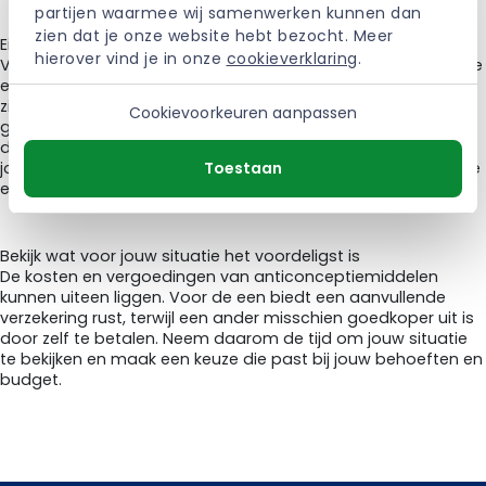
partijen waarmee wij samenwerken kunnen dan 
zien dat je onze website hebt bezocht. Meer 
Eigen bijdrage
hierover vind je in onze 
cookieverklaring
.
Voor sommige anticonceptiemiddelen moet je een wettelijke
eigen bijdrage betalen. Dit geldt voor middelen die duurder
zijn dan het maximale vergoedingsbedrag in het
Cookievoorkeuren aanpassen
geneesmiddelenvergoedingssysteem van de overheid. Op
de website
medicijnkosten.nl
kun je kijken of dit geldt voor
Toestaan
jouw anticonceptiemiddel. Soms worden de kosten van deze
eigen bijdrage vergoed door een aanvullende verzekering.
Bekijk wat voor jouw situatie het voordeligst is
De kosten en vergoedingen van anticonceptiemiddelen
kunnen uiteen liggen. Voor de een biedt een aanvullende
verzekering rust, terwijl een ander misschien goedkoper uit is
door zelf te betalen. Neem daarom de tijd om jouw situatie
te bekijken en maak een keuze die past bij jouw behoeften en
budget.