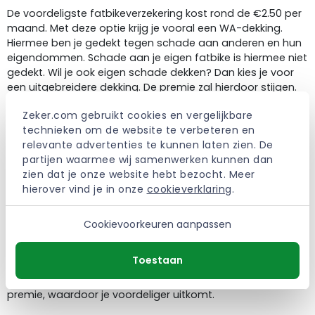
De voordeligste fatbikeverzekering kost rond de €2.50 per
maand. Met deze optie krijg je vooral een WA-dekking.
Hiermee ben je gedekt tegen schade aan anderen en hun
eigendommen. Schade aan je eigen fatbike is hiermee niet
gedekt. Wil je ook eigen schade dekken? Dan kies je voor
een uitgebreidere dekking. De premie zal hierdoor stijgen.
Een Allrisk verzekering biedt de meest complete dekking,
Zeker.com gebruikt cookies en vergelijkbare 
maar is ook de prijzigste keuze.
technieken om de website te verbeteren en 
relevante advertenties te kunnen laten zien. De 
Het eigen risico is wat je zelf bijdraagt bij schade. Per
partijen waarmee wij samenwerken kunnen dan 
verzekeraar kan dit bedrag verschillen. Soms kun je dit
zien dat je onze website hebt bezocht. Meer 
bedrag zelf instellen. Als je je fatbike voordelig wilt
hierover vind je in onze 
cookieverklaring
.
verzekeren, kun je kiezen voor een hoger eigen risico,
waardoor de maandelijkse premie lager wordt. Realiseer je
wel dat je bij schade eerst een hoger bedrag zelf moet
Cookievoorkeuren aanpassen
betalen.
Toestaan
Je opgebouwde schadevrije jaren kunnen ook voordelig
zijn. Veel schadevrije jaren kunnen leiden tot korting op je
premie, waardoor je voordeliger uitkomt.