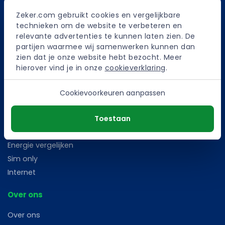
Bootverzekering
Zeker.com gebruikt cookies en vergelijkbare 
Kapitaalverzekering
technieken om de website te verbeteren en 
AOV verzekeringen
relevante advertenties te kunnen laten zien. De 
partijen waarmee wij samenwerken kunnen dan 
Fietsverzekering
zien dat je onze website hebt bezocht. Meer 
Woonlastenverzekering
hierover vind je in onze 
cookieverklaring
.
Scooterverzekering
Caravanverzekering
Cookievoorkeuren aanpassen
Begrafenisverzekering
Toestaan
Overig
Energie vergelijken
Sim only
Internet
Over ons
Over ons