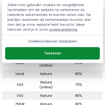
Pro Life
75%
(online)
Zeker.com gebruikt cookies en vergelijkbare 
technieken om de website te verbeteren en 
Pro Life
Natura
75%
relevante advertenties te kunnen laten zien. De 
partijen waarmee wij samenwerken kunnen dan 
Promovendum
Natura
80%
zien dat je onze website hebt bezocht. Meer 
hierover vind je in onze 
cookieverklaring
.
Salland
Natura
90%
UMC
Natura
80%
Cookievoorkeuren aanpassen
United
Natura
70%
Consumers
Toestaan
Natura
Univé
65%
(online)
Univé
Natura
80%
Natura
VGZ
70%
(online)
VGZ
Natura
80%
ZEKUR
Natura
80%